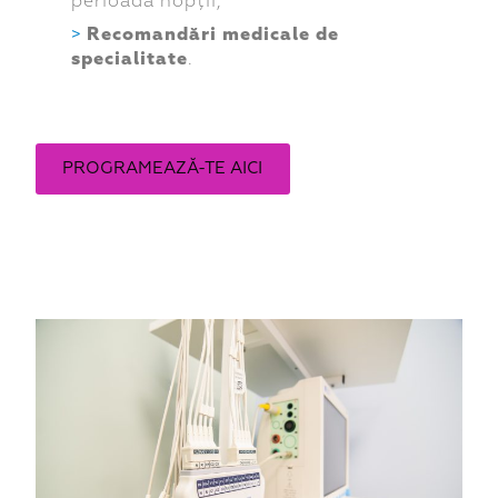
perioada nopții;
Recomandări medicale de
specialitate
.
PROGRAMEAZĂ-TE AICI
Programează-te aici