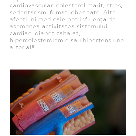
cardiovascular: colesterol mărit, stres,
sedentarism, fumat, obezitate. Alte
afecțiuni medicale pot influența de
asemenea activitatea sistemului
cardiac: diabet zaharat,
hipercolesterolemie sau hipertensiune
arterială.