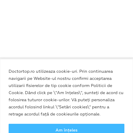
Politica de Confidențialitate
|
Termeni și Condiții
|
Doctortop.ro utilizeaza cookie-uri. Prin continuarea
Politica Cookie
navigarii pe Website-ul nostru confirmi acceptarea
utilizarii fisierelor de tip cookie conform Politicii de
Cookie. Dând click pe \"Am înțeles\", sunteți de acord cu
folosirea tuturor cookie-urilor. Vă puteți personaliza
acordul folosind linkul \"Setări cookies\" pentru a
retrage acordul față de cookieurile opționale.
Am înțeles