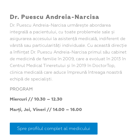
Dr. Puescu Andreia-Narcisa
Dr. Puescu Andreia-Narcisa
urmărește abordarea
integrală a pacientului, cu toate problemele sale și
asigurarea accesului la asistență medicală, indiferent de
vârstă sau particularități individuale. Cu această direcție
a înființat Dr. Puescu Andreia-Narcisa primul său cabinet
de medicină de familie în 2009, care a evoluat în 2013 în
Centrul Medical Tineretului și în 2019 în DoctorTop,
clinica medicală care aduce împreună întreaga noastră
echipă de specialiști.
PROGRAM
Miercuri // 10.30 – 12.30
Marți, Joi, Vineri // 14.00 – 16.00
Spre profilul complet al medicului