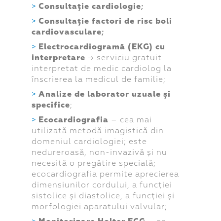
Consultație cardiologie
;
Consultație factori de risc boli
cardiovasculare
;
Electrocardiogramă (EKG) cu
interpretare
→ serviciu gratuit
interpretat de medic cardiolog la
înscrierea la medicul de familie;
Analize de laborator uzuale și
specifice
;
Ecocardiografia
– cea mai
utilizată metodă imagistică din
domeniul cardiologiei; este
nedureroasă, non-invazivă și nu
necesită o pregătire specială;
ecocardiografia permite aprecierea
dimensiunilor cordului, a funcției
sistolice și diastolice, a funcției și
morfologiei aparatului valvular;