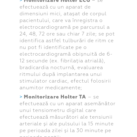
Monitorizare Holter ECG
– se
efectuează cu un aparat de
dimensiuni mici, atașat de corpul
pacientului, care va înregistra o
electrocardiogramă pe parcursul a
24, 48, 72 ore sau chiar 7 zile; se pot
identifica astfel tulburări de ritm ce
nu pot fi identificate pe o
electrocardiogramă obișnuită de 6-
12 secunde (ex. fibrilația atrială),
bradicardia nocturnă, evaluarea
ritmului după implantarea unui
stimulator cardiac, efectul folosirii
anumitor medicamente;
Monitorizare Holter TA
– se
efectuează cu un aparat asemănător
unui tensiometru digital care
efectuează măsurători ale tensiunii
arteriale și ale pulsului la 15 minute
pe perioada zilei și la 30 minute pe