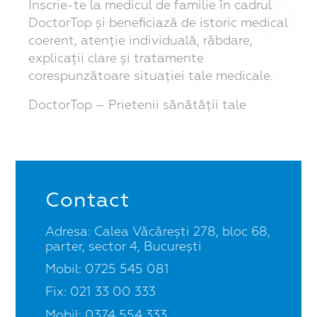
Înscrie-te la medicul de familie în cadrul
DoctorTop și beneficiază de istoric medical
coerent, atenție individuală, răbdare,
explicații clare și tratamente
corespunzătoare situației tale medicale.
DoctorTop – Prietenii sănătății tale
Contact
Adresa: Calea Văcărești 278, bloc 68,
parter, sector 4, București
Mobil: 0725 545 081
Fix: 021 33 00 333
Mobil: 0374 554 333