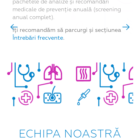
pachetele de analize și recomandări
medicale de prevenție anuală (screening
anual complet).
Îți recomandăm să parcurgi și secțiunea
Întrebări frecvente
.
MEDICUL TĂU DE FAMILIE
Cel mai bun prieten al sănătății tale, medicul
tău de familie.
Înscrie-te
ECHIPA NOASTRĂ