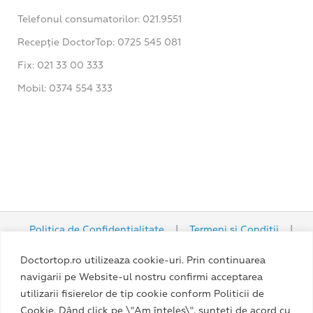
Telefonul consumatorilor: 021.9551
Recepție DoctorTop: 0725 545 081
Fix: 021 33 00 333
Mobil: 0374 554 333
Politica de Confidențialitate
|
Termeni și Condiții
|
Politica Cookie
Doctortop.ro utilizeaza cookie-uri. Prin continuarea
navigarii pe Website-ul nostru confirmi acceptarea
utilizarii fisierelor de tip cookie conform Politicii de
Cookie. Dând click pe \"Am înțeles\", sunteți de acord cu