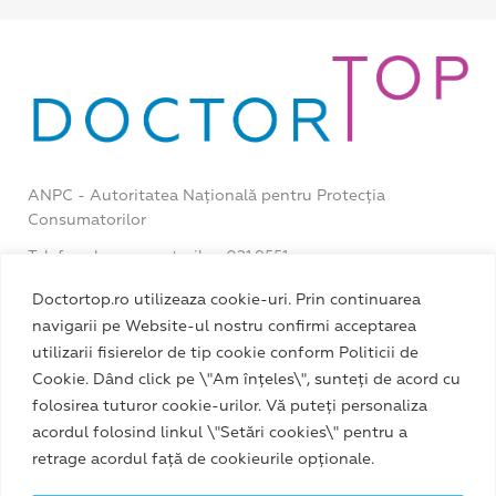
ANPC - Autoritatea Națională pentru Protecția
Consumatorilor
Telefonul consumatorilor: 021.9551
Recepție DoctorTop: 0725 545 081
Doctortop.ro utilizeaza cookie-uri. Prin continuarea
navigarii pe Website-ul nostru confirmi acceptarea
Fix: 021 33 00 333
utilizarii fisierelor de tip cookie conform Politicii de
Mobil: 0374 554 333
Cookie. Dând click pe \"Am înțeles\", sunteți de acord cu
folosirea tuturor cookie-urilor. Vă puteți personaliza
acordul folosind linkul \"Setări cookies\" pentru a
retrage acordul față de cookieurile opționale.