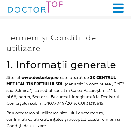
Termeni și Condiții de
utilizare
1. Informații generale
Site-ul
www.doctortop.ro
este operat de
SC CENTRUL
MEDICAL TINERETULUI SRL
(denumit în continuare „CMT”
sau „Clinica”), cu sediul social în Calea Văcărești nr.278,
bl.68, parter, Sector 4, București, înregistrată la Registrul
Comerțului sub nr. J40/7049/2016, CUI 31310915.
Prin accesarea și utilizarea site-ului doctortop.ro,
confirmați că ați citit, înțeles și acceptat acești Termeni și
Condiții de utilizare.