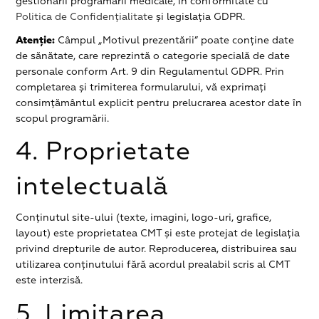
gestionării programării medicale, în conformitate cu
Politica de Confidențialitate
și legislația GDPR.
Atenție:
Câmpul „Motivul prezentării” poate conține date
de sănătate, care reprezintă o categorie specială de date
personale conform Art. 9 din Regulamentul GDPR. Prin
completarea și trimiterea formularului, vă exprimați
consimțământul explicit pentru prelucrarea acestor date în
scopul programării.
4. Proprietate
intelectuală
Conținutul site-ului (texte, imagini, logo-uri, grafice,
layout) este proprietatea CMT și este protejat de legislația
privind drepturile de autor. Reproducerea, distribuirea sau
utilizarea conținutului fără acordul prealabil scris al CMT
este interzisă.
5. Limitarea