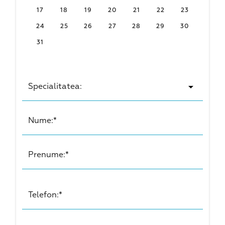
17
18
19
20
21
22
23
24
25
26
27
28
29
30
31
Specialitatea:
Nume:*
Prenume:*
Telefon:*