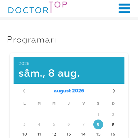
Programari
2026
sâm., 8 aug.
august 2026
L
M
M
J
V
S
D
1
2
3
4
5
6
7
8
9
10
11
12
13
14
15
16