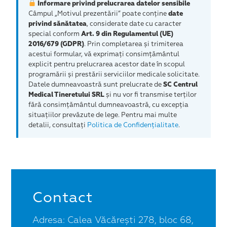
Informare privind prelucrarea datelor sensibile
Câmpul „Motivul prezentării” poate conține
date
privind sănătatea
, considerate date cu caracter
special conform
Art. 9 din Regulamentul (UE)
2016/679 (GDPR)
. Prin completarea și trimiterea
acestui formular, vă exprimați consimțământul
explicit pentru prelucrarea acestor date în scopul
programării și prestării serviciilor medicale solicitate.
Datele dumneavoastră sunt prelucrate de
SC Centrul
Medical Tineretului SRL
și nu vor fi transmise terților
fără consimțământul dumneavoastră, cu excepția
situațiilor prevăzute de lege. Pentru mai multe
detalii, consultați
Politica de Confidențialitate
.
Contact
Adresa: Calea Văcărești 278, bloc 68,