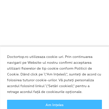
Politica de Confidențialitate
|
Termeni și Condiții
|
Doctortop.ro utilizeaza cookie-uri. Prin continuarea
Politica Cookie
navigarii pe Website-ul nostru confirmi acceptarea
utilizarii fisierelor de tip cookie conform Politicii de
Cookie. Dând click pe \"Am înțeles\", sunteți de acord cu
folosirea tuturor cookie-urilor. Vă puteți personaliza
acordul folosind linkul \"Setări cookies\" pentru a
retrage acordul față de cookieurile opționale.
Am înțeles