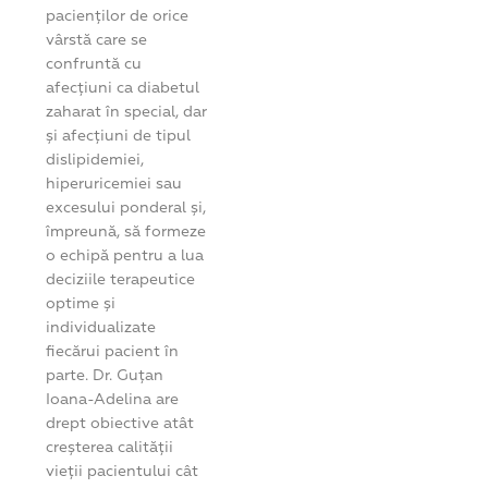
pacienților de orice
vârstă care se
confruntă cu
afecțiuni ca diabetul
zaharat în special, dar
și afecțiuni de tipul
dislipidemiei,
hiperuricemiei sau
excesului ponderal și,
împreună, să formeze
o echipă pentru a lua
deciziile terapeutice
optime și
individualizate
fiecărui pacient în
parte. Dr. Guțan
Ioana-Adelina are
drept obiective atât
creșterea calității
vieții pacientului cât