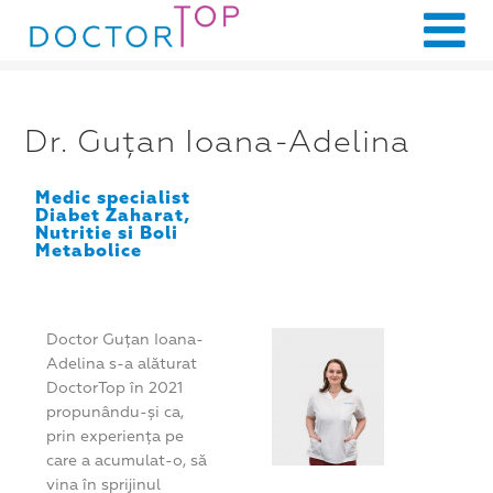
Dr. Guțan Ioana-Adelina
Medic specialist
Diabet Zaharat,
Nutritie si Boli
Metabolice
Doctor Guțan Ioana-
Adelina s-a alăturat
DoctorTop în 2021
propunându-și ca,
prin experiența pe
care a acumulat-o, să
vina în sprijinul