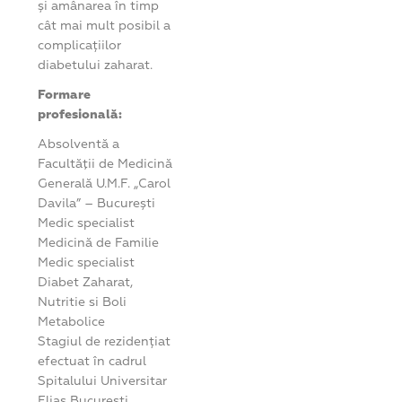
și amânarea în timp
cât mai mult posibil a
complicațiilor
diabetului zaharat.
Formare
profesională:
Absolventă a
Facultăţii de Medicină
Generală U.M.F. „Carol
Davila” – București
Medic specialist
Medicină de Familie
Medic specialist
Diabet Zaharat,
Nutritie si Boli
Metabolice
Stagiul de rezidențiat
efectuat în cadrul
Spitalului Universitar
Elias București.