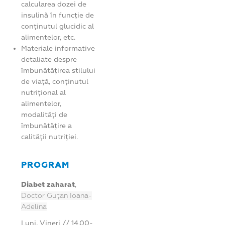
calcularea dozei de
insulină în funcție de
conținutul glucidic al
alimentelor, etc.
Materiale informative
detaliate despre
îmbunătățirea stilului
de viață, conținutul
nutrițional al
alimentelor,
modalități de
îmbunătățire a
calității nutriției.
PROGRAM
Diabet zaharat
,
Doctor Guțan Ioana-
Adelina
Luni, Vineri // 14.00-