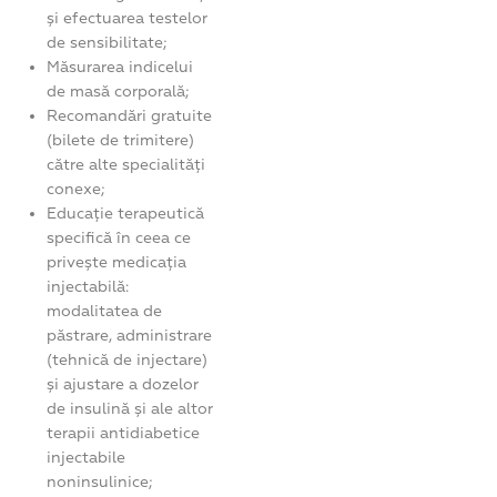
și efectuarea testelor
de sensibilitate;
Măsurarea indicelui
de masă corporală;
Recomandări gratuite
(bilete de trimitere)
către alte specialități
conexe;
Educație terapeutică
specifică în ceea ce
privește medicația
injectabilă:
modalitatea de
păstrare, administrare
(tehnică de injectare)
și ajustare a dozelor
de insulină și ale altor
terapii antidiabetice
injectabile
noninsulinice;