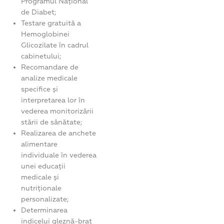
Programul Național
de Diabet;
Testare gratuită a
Hemoglobinei
Glicozilate în cadrul
cabinetului;
Recomandare de
analize medicale
specifice și
interpretarea lor în
vederea monitorizării
stării de sănătate;
Realizarea de anchete
alimentare
individuale în vederea
unei educații
medicale și
nutriționale
personalizate;
Determinarea
indicelui gleznă-braț