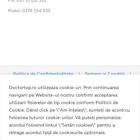
Fix: 021 33 00 333
Mobil: 0374 554 333
Politica de Confidențialitate
|
Termeni și Condiții
|
Politica Cookie
Doctortop.ro utilizeaza cookie-uri. Prin continuarea
navigarii pe Website-ul nostru confirmi acceptarea
utilizarii fisierelor de tip cookie conform Politicii de
Cookie. Dând click pe \"Am înțeles\", sunteți de acord cu
folosirea tuturor cookie-urilor. Vă puteți personaliza
acordul folosind linkul \"Setări cookies\" pentru a
retrage acordul față de cookieurile opționale.