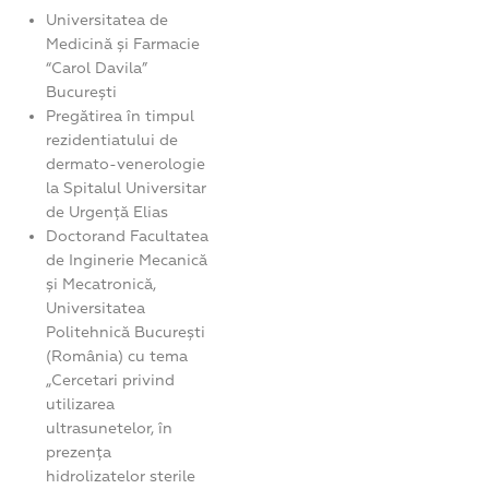
Universitatea de
Medicină și Farmacie
“Carol Davila”
București
Pregătirea în timpul
rezidentiatului de
dermato-venerologie
la Spitalul Universitar
de Urgență Elias
Doctorand Facultatea
de Inginerie Mecanică
și Mecatronică,
Universitatea
Politehnică București
(România) cu tema
„Cercetari privind
utilizarea
ultrasunetelor, în
prezența
hidrolizatelor sterile