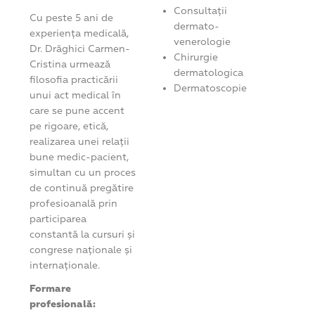
Consultații
Cu peste 5 ani de
dermato-
experiența medicală,
venerologie
Dr. Drăghici Carmen-
Chirurgie
Cristina urmează
dermatologica
filosofia practicării
Dermatoscopie
unui act medical în
care se pune accent
pe rigoare, etică,
realizarea unei relații
bune medic-pacient,
simultan cu un proces
de continuă pregătire
profesioanală prin
participarea
constantă la cursuri și
congrese naționale și
internaționale.
Formare
profesională: