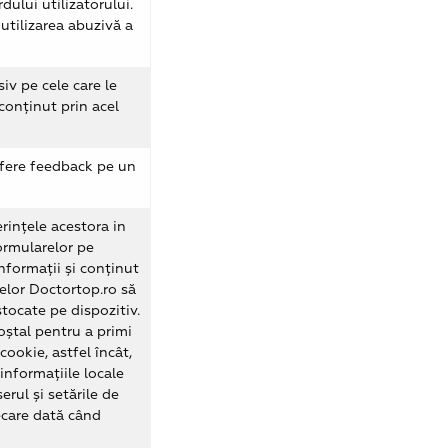
dului utilizatorului.
utilizarea abuzivă a
iv pe cele care le
 conținut prin acel
ofere feedback pe un
erințele acestora in
ormularelor pe
nformații și conținut
selor Doctortop.ro să
stocate pe dispozitiv.
oștal pentru a primi
ookie, astfel încât,
informațiile locale
rul și setările de
iecare dată când