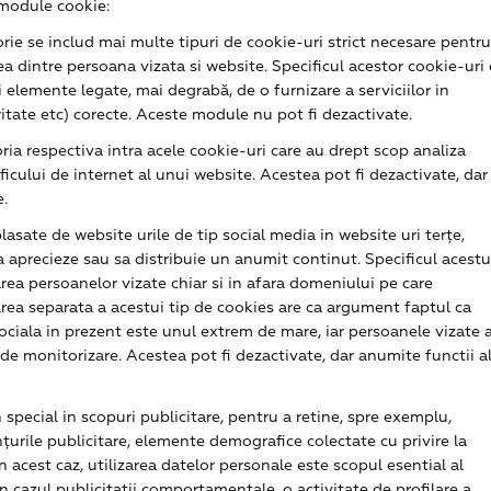
 module cookie:
rie se includ mai multe tipuri de cookie-uri strict necesare pentru
a dintre persoana vizata si website. Specificul acestor cookie-uri 
 elemente legate, mai degrabă, de o furnizare a serviciilor in
ritate etc) corecte. Aceste module nu pot fi dezactivate.
ria respectiva intra acele cookie-uri care au drept scop analiza
raficului de internet al unui website. Acestea pot fi dezactivate, dar
e.
asate de website urile de tip social media in website uri terțe,
a aprecieze sau sa distribuie un anumit continut. Specificul acestu
rea persoanelor vizate chiar si in afara domeniului pe care
area separata a acestui tip de cookies are ca argument faptul ca
sociala in prezent este unul extrem de mare, iar persoanele vizate 
ip de monitorizare. Acestea pot fi dezactivate, dar anumite functii a
n special in scopuri publicitare, pentru a retine, spre exemplu,
nțurile publicitare, elemente demografice colectate cu privire la
n acest caz, utilizarea datelor personale este scopul esential al
l in cazul publicitatii comportamentale, o activitate de profilare a