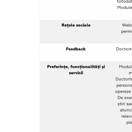
totodat
Module 
Rețele sociale
Websi
permi
Feedback
Doctort
Preferințe, funcționalități și
Module
servicii
m
Doctorto
personal
opereze 
De exem
știri s
atunci
relev
pl