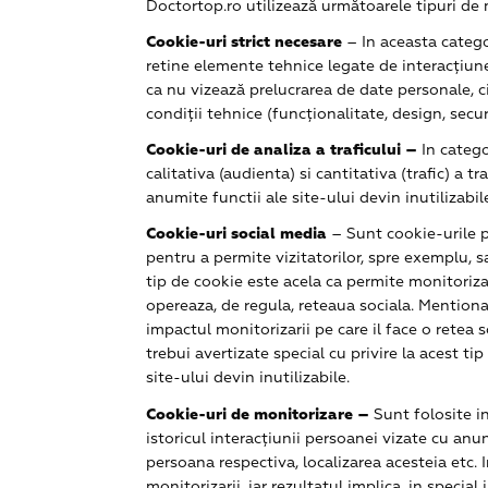
Doctortop.ro utilizează următoarele tipuri de
Cookie-uri strict necesare
– In aceasta catego
retine elemente tehnice legate de interacțiune
ca nu vizează prelucrarea de date personale, ci
condiții tehnice (funcționalitate, design, secu
Cookie-uri de analiza a traficului –
In catego
calitativa (audienta) si cantitativa (trafic) a t
anumite functii ale site-ului devin inutilizabil
Cookie-uri social media
– Sunt cookie-urile pl
pentru a permite vizitatorilor, spre exemplu, s
tip de cookie este acela ca permite monitoriza
opereaza, de regula, reteaua sociala. Mention
impactul monitorizarii pe care il face o retea 
trebui avertizate special cu privire la acest t
site-ului devin inutilizabile.
Cookie-uri de monitorizare –
Sunt folosite i
istoricul interacțiunii persoanei vizate cu anu
persoana respectiva, localizarea acesteia etc. I
monitorizarii, iar rezultatul implica, in specia