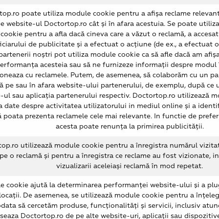
op.ro poate utiliza module cookie pentru a afișa reclame relevante
pe website-ul Doctortop.ro cât și în afara acestuia. Se poate utili
cookie pentru a afla dacă cineva care a văzut o reclamă, a accesat
iciarului de publicitate și a efectuat o acțiune (de ex., a efectuat o
 partenerii noștri pot utiliza module cookie ca să afle dacă am afișa
performanța acesteia sau să ne furnizeze informații despre modul î
ioneaza cu reclamele. Putem, de asemenea, să colaborăm cu un par
ă pe sau în afara website-ului partenerului, de exemplu, după ce ut
-ul sau aplicația partenerului respectiv. Doctortop.ro utilizează 
a date despre activitatea utilizatorului in mediul online și a identif
ă poata prezenta reclamele cele mai relevante. In functie de preferi
acesta poate renunța la primirea publicității.
op.ro utilizează module cookie pentru a înregistra numărul vizitat
 pe o reclamă și pentru a înregistra ce reclame au fost vizionate, in
vizualizarii aceleiași reclamă în mod repetat.
e cookie ajută la determinarea performanței website-ului şi a plug
 locații. De asemenea, se utilizează module cookie pentru a înțele
odata să cercetăm produse, funcționalități și servicii, inclusiv atun
seaza Doctortop.ro de pe alte website-uri, aplicații sau dispozitive