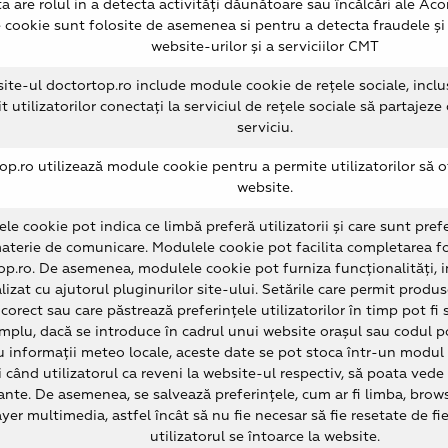
a are rolul in a detecta activități dăunătoare sau încălcări ale Acor
cookie sunt folosite de asemenea si pentru a detecta fraudele și 
website-urilor și a serviciilor CMT
te-ul doctortop.ro include module cookie de rețele sociale, inclus
t utilizatorilor conectați la serviciul de rețele sociale să partajeze
serviciu.
op.ro utilizează module cookie pentru a permite utilizatorilor să 
website.
le cookie pot indica ce limbă preferă utilizatorii și care sunt pref
aterie de comunicare. Modulele cookie pot facilita completarea f
p.ro. De asemenea, modulele cookie pot furniza funcționalități, i
izat cu ajutorul pluginurilor site-ului. Setările care permit produ
corect sau care păstrează preferințele utilizatorilor în timp pot fi 
plu, dacă se introduce în cadrul unui website orașul sau codul p
au informații meteo locale, aceste date se pot stoca într-un modul c
 când utilizatorul ca reveni la website-ul respectiv, să poata vede 
ante. De asemenea, se salvează preferințele, cum ar fi limba, browse
ayer multimedia, astfel încât să nu fie necesar să fie resetate de f
utilizatorul se întoarce la website.