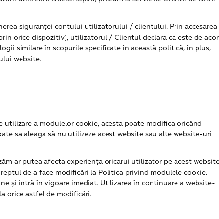
rea siguranței contului utilizatorului / clientului. Prin accesarea
prin orice dispozitiv), utilizatorul / Clientul declara ca este de aco
ogii similare în scopurile specificate în această politică, în plus,
tului website.
e utilizare a modulelor cookie, acesta poate modifica oricând
poate sa aleaga să nu utilizeze acest website sau alte website-uri
zăm ar putea afecta experiența oricarui utilizator pe acest websit
dreptul de a face modificări la Politica privind modulele cookie.
ne și intră în vigoare imediat. Utilizarea în continuare a website-
la orice astfel de modificări.