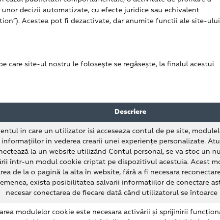
 unor decizii automatizate, cu efecte juridice sau echivalent
tion”). Acestea pot fi dezactivate, dar anumite functii ale site-ulu
e care site-ul nostru le folosește se regăsește, la finalul acestui
Descriere
ntul in care un utilizator isi acceseaza contul de pe site, modulel
 informațiilor in vederea crearii unei experiențe personalizate. Atu
nectează la un website utilizând Contul personal, se va stoc un nu
rii într-un modul cookie criptat pe dispozitivul acestuia. Acest 
rea de la o pagină la alta în website, fără a fi necesara reconectar
emenea, exista posibilitatea salvarii informațiilor de conectare ast
necesar conectarea de fiecare dată când utilizatorul se întoarce 
zarea modulelor cookie este necesara activării și sprijinirii funcțional