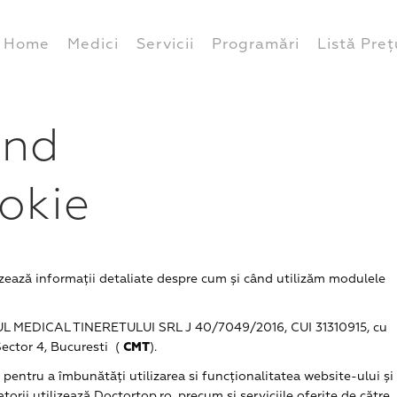
Home
Medici
Servicii
Programări
Listă Preț
ind
okie
rnizează informații detaliate despre cum și când utilizăm modulele
UL MEDICAL TINERETULUI SRL J 40/7049/2016, CUI 31310915, cu
 Sector 4, Bucuresti (
CMT
).
pentru a îmbunătăți utilizarea si funcționalitatea website-ului și
torii utilizează Doctortop.ro, precum si serviciile oferite de către