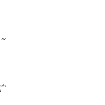
 ale
nui
,
mate
t