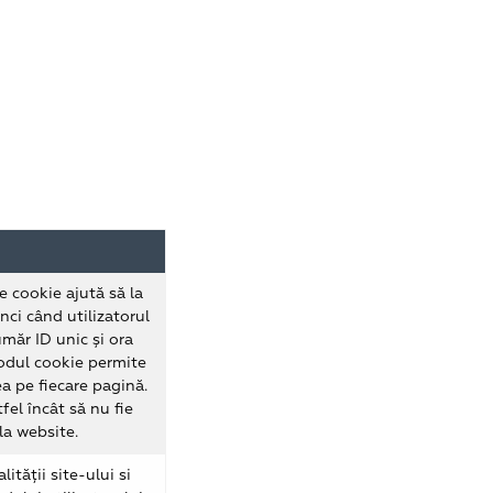
i
e cookie ajută să la
nci când utilizatorul
măr ID unic și ora
modul cookie permite
ea pe fiecare pagină.
fel încât să nu fie
la website.
ității site-ului si