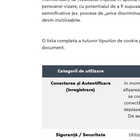
persoanei vizate, cu potentialul de a fi supusa
semnificative (ex. procese de „price discrimina
devin inutilizabile.
O lista completa a tuturor tipurilor de cookie p
document.
Categorii de utilizare
Conectarea și Autentificare
In mome
(înregistrare)
afișarea
se co
conectă
deplasa
De as
Siguranță / Securitate
Utili