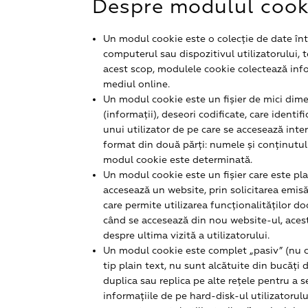
Despre modulul cook
Un modul cookie este o colecție de date înt
computerul sau dispozitivul utilizatorului, 
acest scop, modulele cookie colectează infor
mediul online.
Un modul cookie este un fișier de mici dimens
(informații), deseori codificate, care ident
unui utilizator de pe care se accesează inte
format din două părți: numele și conținutul
modul cookie este determinată.
Un modul cookie este un fișier care este pla
accesează un website, prin solicitarea emisă
care permite utilizarea funcționalităților do
când se accesează din nou website-ul, aces
despre ultima vizită a utilizatorului.
Un modul cookie este complet „pasiv” (nu 
tip plain text, nu sunt alcătuite din bucăți 
duplica sau replica pe alte rețele pentru a 
informațiile de pe hard-disk-ul utilizatorul