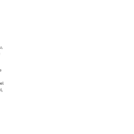
u,
;
e
el
l,