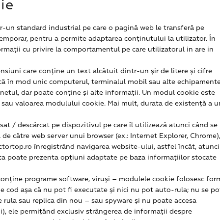
ie
r-un standard industrial pe care o pagină web le transferă pe
temporar, pentru a permite adaptarea conținutului la utilizator. În
mații cu privire la comportamentul pe care utilizatorul in are in
iuni care conține un text alcătuit dintr-un șir de litere și cifre
ifică în mod unic computerul, terminalul mobil sau alte echipamente
rnetul, dar poate conține și alte informații. Un modul cookie este
 sau valoarea modulului cookie. Mai mult, durata de existență a u
sat / descărcat pe dispozitivul pe care îl utilizează atunci când se
 de către web server unui browser (ex.: Internet Explorer, Chrome)
ctortop.ro înregistrând navigarea website-ului, astfel încât, atunci
ta poate prezenta opțiuni adaptate pe baza informațiilor stocate
conține programe software, viruși – modulele cookie folosesc for
de cod așa că nu pot fi executate și nici nu pot auto-rula; nu se po
se rula sau replica din nou – sau spyware și nu poate accesa
ui), ele permițând exclusiv strângerea de informații despre