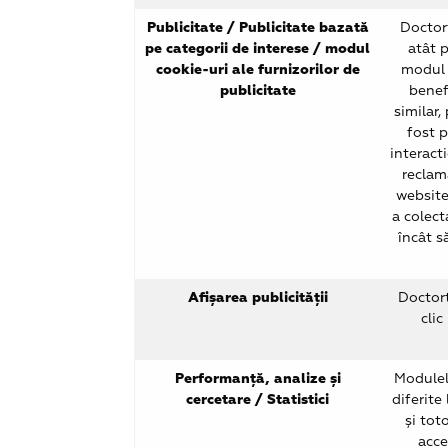
Publicitate / Publicitate bazată
Doctort
pe categorii de interese / modul
atât 
cookie-uri ale furnizorilor de
modul 
publicitate
benef
similar,
fost 
interact
reclam
website
a colect
încât s
Afișarea publicității
Doctort
clic
Performanță, analize și
Modulel
cercetare / Statistici
diferite
și tot
acce