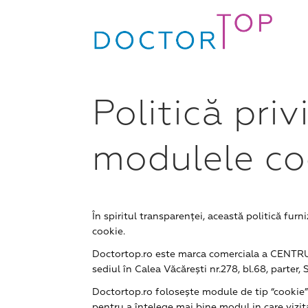
Politică priv
modulele co
În spiritul transparenței, această politică fu
cookie.
Doctortop.ro este marca comerciala a CENTR
sediul în Calea Văcărești nr.278, bl.68, parter,
Doctortop.ro folosește module de tip “cookie” 
pentru a înțelege mai bine modul in care vizita