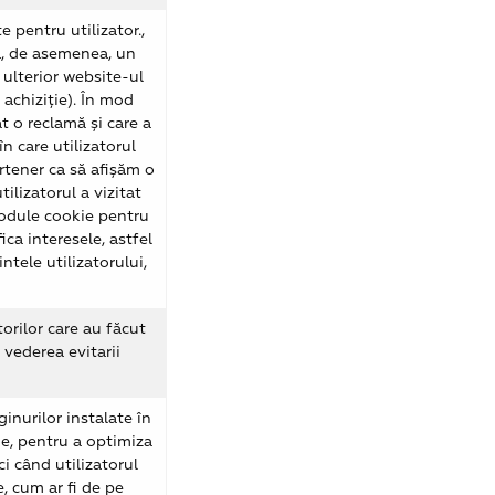
 pentru utilizator.,
za, de asemenea, un
 ulterior website-ul
 achiziție). În mod
t o reclamă și care a
n care utilizatorul
tener ca să afișăm o
ilizatorul a vizitat
module cookie pentru
ica interesele, astfel
ntele utilizatorului,
orilor care au făcut
 vederea evitarii
inurilor instalate în
ge, pentru a optimiza
ci când utilizatorul
, cum ar fi de pe