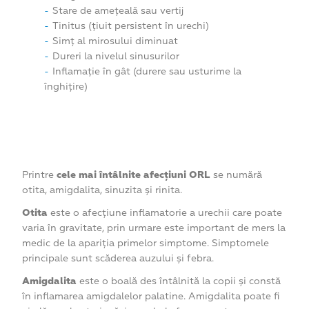
Stare de amețeală sau vertij
Tinitus (țiuit persistent în urechi)
Simț al mirosului diminuat
Dureri la nivelul sinusurilor
Inflamație în gât (durere sau usturime la
înghițire)
Printre
cele mai întâlnite afecțiuni ORL
se numără
otita, amigdalita, sinuzita și rinita.
Otita
este o afecțiune inflamatorie a urechii care poate
varia în gravitate, prin urmare este important de mers la
medic de la apariția primelor simptome. Simptomele
principale sunt scăderea auzului și febra.
Amigdalita
este o boală des întâlnită la copii și constă
în inflamarea amigdalelor palatine. Amigdalita poate fi