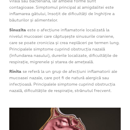
virală sau bacteriană, iar ambele forme sunt
contagioase. Simptomul principal al amigdalitei este
inflamarea gâtului, însoțit de dificultăți de înghițire a
băuturilor și alimentelor.
Sinuzita
este o afecțiune inflamatorie localizată la
nivelul mucoasei care căptușește sinusurile craniene,
care se poate croniciza și crea neplăceri pe termen lung.
Principalele simptome cuprind obstrucția nazală
(înfundarea nasului), durerile localizate, dificultățile de
respirație, migrenele și starea de amețeală.
Rinita
se referă la un grup de afecțiuni inflamatorii ale
mucoasei nazale, care pot fi de natură alergică sau
infecțioasă. Principalele simptome cuprind obstrucția
nazală, dificultățile de respirație, strănutul frecvent.