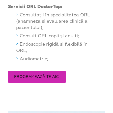
Servicii ORL DoctorTop:
Consultații în specialitatea ORL
(anamneza și evaluarea clinică a
pacientului);
Consult ORL copii și adulți;
Endoscopie rigidă și flexibilă în
ORL;
Audiometrie;
PROGRAMEAZĂ-TE AICI
Programează-te aici