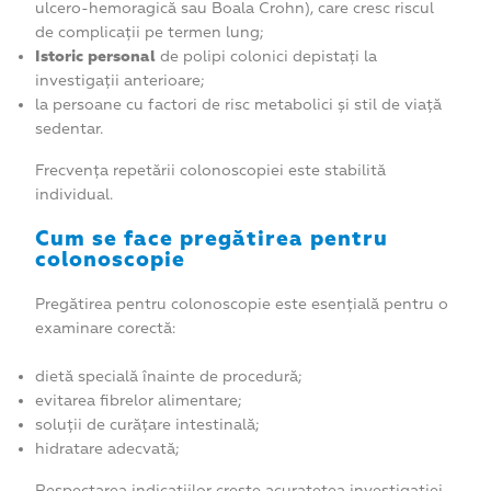
ulcero-hemoragică sau Boala Crohn), care cresc riscul
de complicații pe termen lung;
Istoric personal
de polipi colonici depistați la
investigații anterioare;
la persoane cu factori de risc metabolici și stil de viață
sedentar.
Frecvența repetării colonoscopiei este stabilită
individual.
Cum se face pregătirea pentru
colonoscopie
Pregătirea pentru colonoscopie este esențială pentru o
examinare corectă:
dietă specială înainte de procedură;
evitarea fibrelor alimentare;
soluții de curățare intestinală;
hidratare adecvată;
Respectarea indicațiilor crește acuratețea investigației.