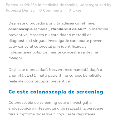
Posted at 09:25h
in
Medicină de familie
,
Uncategorized
by
Popescu Denisa
0 Comments
0
Likes
Deși este o procedură privită adesea cu reținere,
colonoscopia
rămâne
„standardul de aur”
în medicina
preventivă. Aceasta nu este doar o metodă de
diagnostic, ci singura investigație care poate preveni
activ cancerul colorectal prin identificarea și
îndepărtarea polipilor înainte ca aceștia să devină
maligni.
Deși este o procedură frecvent recomandată după o
anumită vârstă, mulți pacienți nu cunosc beneficiile
reale ale colonoscopiei preventive.
Ce este colonoscopia de screening
Colonoscopia de screening este o investigație
endoscopică a intestinului gros realizată la persoane
fără simptome digestive. Scopul este depistarea