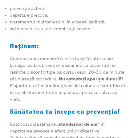
prevenție activă;
depistare precoce;
tratamentul multor leziuni în aceeași ședință;
scăderea riscului de complicații severe.
Reținem:
Colonoscopia modernă se efectuează sub sedare
(analgo-sedare), ceea ce înseamnă că pacientul nu
resimte disconfort pe parcursul celor 20-30 de minute
cât durează procedura.
Nu așteptați apariția durerii!!
Majoritatea afecțiunilor grave ale colonului sunt tăcute
în fazele incipiente, iar depistarea precoce salvează
vieți.
Sănătatea ta începe cu prevenția!
Colonoscopia rămâne „
standardul de aur
” în
depistarea precoce a afecțiunilor digestive.
Te încurajăm să consulți medicul de familie pentru a