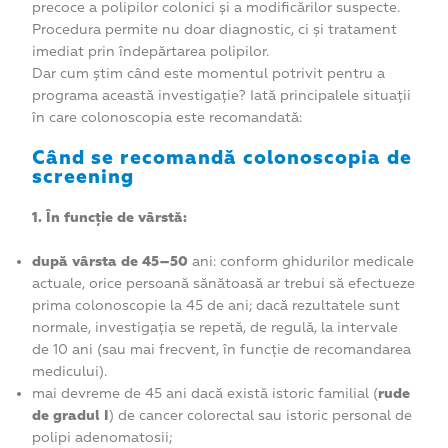
precoce a polipilor colonici și a modificărilor suspecte.
Procedura permite nu doar diagnostic, ci și tratament
imediat prin îndepărtarea polipilor.
Dar cum știm când este momentul potrivit pentru a
programa această investigație? Iată principalele situații
în care colonoscopia este recomandată:
Când se recomandă colonoscopia de
screening
1. În funcție de vârstă:
după vârsta de 45–50
ani: conform ghidurilor medicale
actuale, orice persoană sănătoasă ar trebui să efectueze
prima colonoscopie la 45 de ani; dacă rezultatele sunt
normale, investigația se repetă, de regulă, la intervale
de 10 ani (sau mai frecvent, în funcție de recomandarea
medicului).
mai devreme de 45 ani dacă există istoric familial (
rude
de gradul I
) de cancer colorectal sau istoric personal de
polipi adenomatosii;