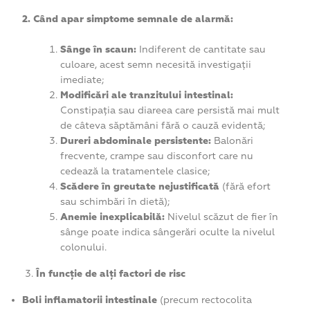
2. Câ
nd apar simptome semnale de alarmă:
Sânge în scaun:
Indiferent de cantitate sau
culoare, acest semn necesită investigații
imediate;
Modificări ale tranzitului intestinal:
Constipația sau diareea care persistă mai mult
de câteva săptămâni fără o cauză evidentă;
Dureri abdominale persistente:
Balonări
frecvente, crampe sau disconfort care nu
cedează la tratamentele clasice;
Scădere în greutate nejustificată
(fără efort
sau schimbări în dietă);
Anemie inexplicabilă:
Nivelul scăzut de fier în
sânge poate indica sângerări oculte la nivelul
colonului.
În funcție de alți factori de risc
Boli inflamatorii intestinale
(precum rectocolita