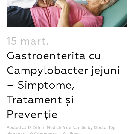
15 mart.
Gastroenterita cu
Campylobacter jejuni
– Simptome,
Tratament și
Prevenție
Posted at 17:26h
in
Medicină de familie
by
DoctorTop
Manager
0 Comments
0
Likes