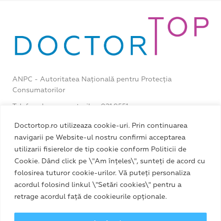
ANPC - Autoritatea Națională pentru Protecția
Consumatorilor
Telefonul consumatorilor: 021.9551
Recepție DoctorTop: 0725 545 081
Doctortop.ro utilizeaza cookie-uri. Prin continuarea
navigarii pe Website-ul nostru confirmi acceptarea
Fix: 021 33 00 333
utilizarii fisierelor de tip cookie conform Politicii de
Mobil: 0374 554 333
Cookie. Dând click pe \"Am înțeles\", sunteți de acord cu
folosirea tuturor cookie-urilor. Vă puteți personaliza
acordul folosind linkul \"Setări cookies\" pentru a
retrage acordul față de cookieurile opționale.