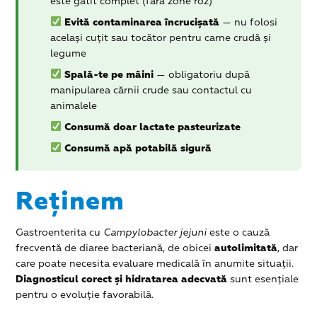
este gătit complet (fără zone roz)
Evită contaminarea încrucișată
— nu folosi
același cuțit sau tocător pentru carne crudă și
legume
Spală-te pe mâini
— obligatoriu după
manipularea cărnii crude sau contactul cu
animalele
Consumă doar lactate pasteurizate
Consumă apă potabilă sigură
Reținem
Gastroenterita cu
Campylobacter jejuni
este o cauză
frecventă de diaree bacteriană, de obicei
autolimitată
, dar
care poate necesita evaluare medicală în anumite situații.
Diagnosticul corect și hidratarea adecvată
sunt esențiale
pentru o evoluție favorabilă.