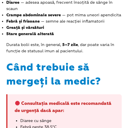
Diaree
— adesea apoasă, frecvent însoțită de sânge în
scaun
Crampe abdominale severe
— pot mima uneori apendicita
Febră și frisoane
— semne ale reacției inflamatorii
Greață și vărsături
Stare generală alterată
Durata bolii este, în general,
5–7 zile
, dar poate varia în
funcție de statusul imun al pacientului.
Când trebuie să
mergeți la medic?
Consultația medicală este recomandată
de urgență dacă apar:
Diaree cu sânge
Febră peste 38,5°C