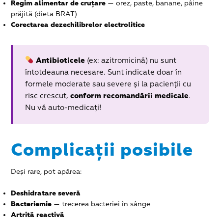
Regim alimentar de cruțare
— orez, paste, banane, pâine
prăjită (dieta BRAT)
Corectarea dezechilibrelor electrolitice
Antibioticele
(ex: azitromicină) nu sunt
întotdeauna necesare. Sunt indicate doar în
formele moderate sau severe și la pacienții cu
risc crescut,
conform recomandării medicale
.
Nu vă auto-medicați!
Complicații posibile
Deși rare, pot apărea:
Deshidratare severă
Bacteriemie
— trecerea bacteriei în sânge
Artrită reactivă