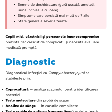
Semne de deshidratare (gură uscată, amețeli,
urină închisă la culoare)
Simptome care persistă mai mult de 7 zile
Stare generală sever alterată
Copiii mici, vârstnicii și persoanele imunocompromise
prezintă risc crescut de complicații și necesită evaluare
medicală promptă.
Diagnostic
Diagnosticul infecției cu
Campylobacter jejuni
se
stabilește prin:
Coprocultură
— analiza scaunului pentru identificarea
bacteriei
Teste moleculare
din probă de scaun
Analize de sânge
— în cazurile complicate
Teste rapide de antigen (coproantigen)
— detectează