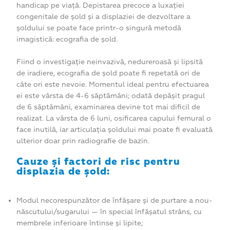
handicap pe viață. Depistarea precoce a luxației
congenitale de șold și a displaziei de dezvoltare a
șoldului se poate face printr-o singură metodă
imagistică: ecografia de șold.
Fiind o investigație neinvazivă, nedureroasă și lipsită
de iradiere, ecografia de șold poate fi repetată ori de
câte ori este nevoie. Momentul ideal pentru efectuarea
ei este vârsta de 4-6 săptămâni; odată depășit pragul
de 6 săptămâni, examinarea devine tot mai dificil de
realizat. La vârsta de 6 luni, osificarea capului femural o
face inutilă, iar articulația șoldului mai poate fi evaluată
ulterior doar prin radiografie de bazin.
Cauze și factori de risc pentru
displazia de șold:
Modul necorespunzător de înfășare și de purtare a nou-
născutului/sugarului — în special înfășatul strâns, cu
membrele inferioare întinse și lipite;