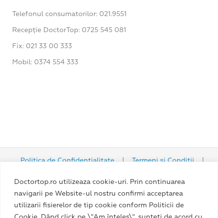
Telefonul consumatorilor: 021.9551
Recepție DoctorTop: 0725 545 081
Fix: 021 33 00 333
Mobil: 0374 554 333
Politica de Confidențialitate
|
Termeni și Condiții
|
Politica Cookie
Doctortop.ro utilizeaza cookie-uri. Prin continuarea
navigarii pe Website-ul nostru confirmi acceptarea
utilizarii fisierelor de tip cookie conform Politicii de
Cookie. Dând click pe \"Am înțeles\", sunteți de acord cu