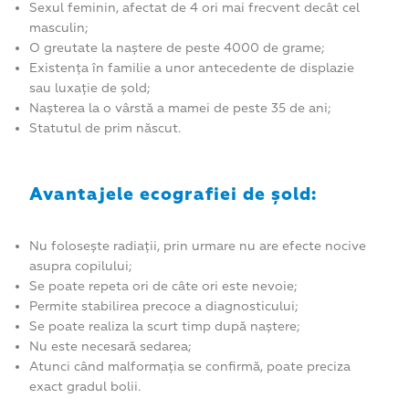
Sexul feminin, afectat de 4 ori mai frecvent decât cel
masculin;
O greutate la naștere de peste 4000 de grame;
Existența în familie a unor antecedente de displazie
sau luxație de șold;
Nașterea la o vârstă a mamei de peste 35 de ani;
Statutul de prim născut.
Avantajele ecografiei de șold:
Nu folosește radiații, prin urmare nu are efecte nocive
asupra copilului;
Se poate repeta ori de câte ori este nevoie;
Permite stabilirea precoce a diagnosticului;
Se poate realiza la scurt timp după naștere;
Nu este necesară sedarea;
Atunci când malformația se confirmă, poate preciza
exact gradul bolii.