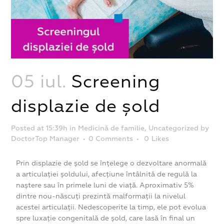
05 iul.
Screening
displazie de șold
Posted at 15:39h
in
Medicină de familie
,
Uncategorized
by
DoctorTop Manager
0 Comments
0
Likes
Prin displazie de șold se înțelege o dezvoltare anormală
a articulației șoldului, afecțiune întâlnită de regulă la
naștere sau în primele luni de viață. Aproximativ 5%
dintre nou-născuți prezintă malformații la nivelul
acestei articulații. Nedescoperite la timp, ele pot evolua
spre luxație congenitală de șold, care lasă în final un