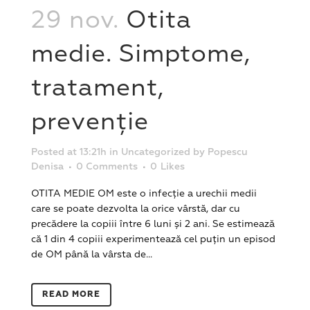
29 nov.
Otita
medie. Simptome,
tratament,
prevenție
Posted at 13:21h
in
Uncategorized
by
Popescu
Denisa
0 Comments
0
Likes
OTITA MEDIE OM este o infecție a urechii medii
care se poate dezvolta la orice vârstă, dar cu
precădere la copiii între 6 luni și 2 ani. Se estimează
că 1 din 4 copiii experimentează cel puțin un episod
de OM până la vârsta de...
READ MORE