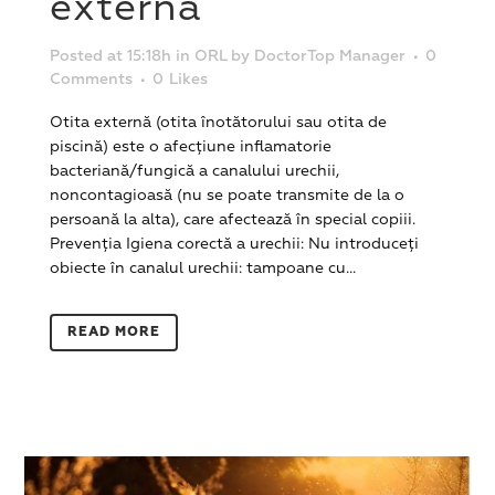
externă
Posted at 15:18h
in
ORL
by
DoctorTop Manager
0
Comments
0
Likes
Otita externă (otita înotătorului sau otita de
piscină) este o afecțiune inflamatorie
bacteriană/fungică a canalului urechii,
noncontagioasă (nu se poate transmite de la o
persoană la alta), care afectează în special copiii.
Prevenția Igiena corectă a urechii: Nu introduceți
obiecte în canalul urechii: tampoane cu...
READ MORE