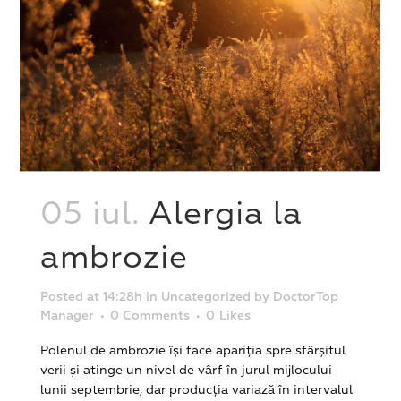
05 iul.
Alergia la
ambrozie
Posted at 14:28h
in
Uncategorized
by
DoctorTop
Manager
0 Comments
0
Likes
Polenul de ambrozie își face apariția spre sfârșitul
verii și atinge un nivel de vârf în jurul mijlocului
lunii septembrie, dar producția variază în intervalul